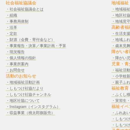
社会福祉協議会
地域福祉
・社会福祉協議会とは
・地域福
・組織
・地区社
・事務局体制
・地域見
高齢者福
・沿革
・定款
・生活支
・財源（会費・寄付金など）
・地域ふ
・事業報告・決算／事業計画・予算
・歳末見
障がい者
・現況報告
・個人情報の指針
・障がい
児童・青
・事業所案内
・お問合せ
・福祉活
活動のお知らせ
・小学校
・地域福祉活動計画
・親子ふ
福祉教育
・しもつけ社協だより
・しもつけ社協チャンネル
・ふくし
・地区社協について
・実習生
福祉イベ
・Instagram（インスタグラム）
・収益事業（桃太郎旗販売）
・ふれあ
・しもつ
・しもつ