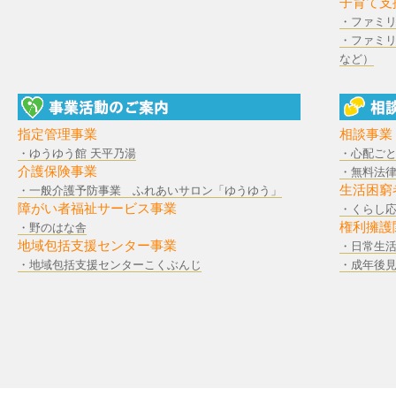
子育て支
・ファミ
・ファミ
など）
指定管理事業
相談事業
・ゆうゆう館 天平乃湯
・心配ご
介護保険事業
・無料法
生活困窮
・一般介護予防事業 ふれあいサロン「ゆうゆう」
障がい者福祉サービス事業
・くらし応
権利擁護
・野のはな舎
地域包括支援センター事業
・日常生活
・地域包括支援センターこくぶんじ
・成年後